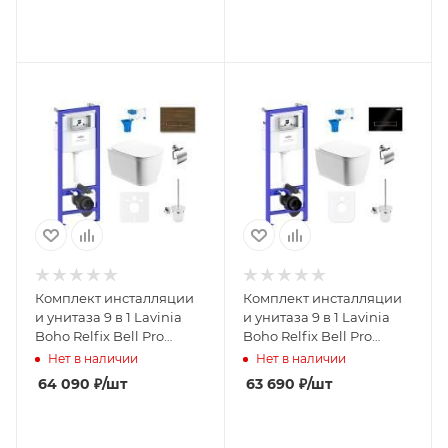
Комплект инсталляции
Комплект инсталляции
и унитаза 9 в 1 Lavinia
и унитаза 9 в 1 Lavinia
Boho Relfix Bell Pro
Boho Relfix Bell Pro
Rimless 75110273
Rimless 97010010
Нет в наличии
Нет в наличии
64 090
₽
/шт
63 690
₽
/шт