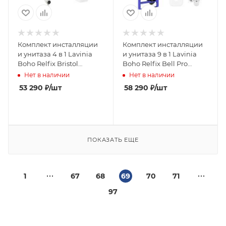
Комплект инсталляции
Комплект инсталляции
и унитаза 4 в 1 Lavinia
и унитаза 9 в 1 Lavinia
Boho Relfix Bristol
Boho Relfix Bell Pro
77060252
Rimless 97020102
Нет в наличии
Нет в наличии
53 290
₽
/шт
58 290
₽
/шт
ПОКАЗАТЬ ЕЩЕ
1
67
68
69
70
71
97