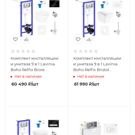
Комплект инсталляции
Комплект инсталляции
и унитаза 9 в 1 Lavinia
и унитаза 9 в 1 Lavinia
Boho Relfix Biore
Boho Relfix Bristol
Compacto Rimless
Rimless 97020179
Нет в наличии
Нет в наличии
97020154
60 490
₽
/шт
61 990
₽
/шт