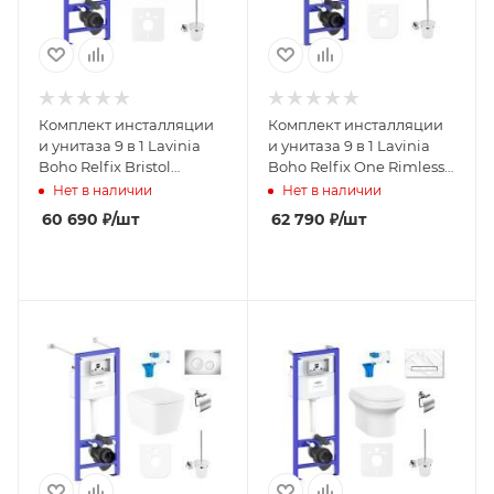
Комплект инсталляции
Комплект инсталляции
и унитаза 9 в 1 Lavinia
и унитаза 9 в 1 Lavinia
Boho Relfix Bristol
Boho Relfix One Rimless
Rimless 75110375
97020141
Нет в наличии
Нет в наличии
60 690
₽
/шт
62 790
₽
/шт