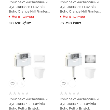
Комплект инсталляции
Комплект инсталляции
и унитаза 9 в 1 Lavinia
и унитаза 9 в 1 Lavinia
Boho Grance Hill Rimless
Boho Grance Hill Rimless
75110415
75110432
Нет в наличии
Нет в наличии
50 690
₽
/шт
52 390
₽
/шт
Комплект инсталляции
Комплект инсталляции
и унитаза 4 в 1 Lavinia
и унитаза 4 в 1 Lavinia
Boho Relfix Bristol
Boho Relfix Bristol