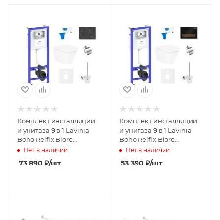
Комплект инсталляции
Комплект инсталляции
и унитаза 9 в 1 Lavinia
и унитаза 9 в 1 Lavinia
Boho Relfix Biore
Boho Relfix Biore
Compacto Rimless
Compacto Rimless
Нет в наличии
Нет в наличии
75110354
75110345
73 890
₽
/шт
53 390
₽
/шт