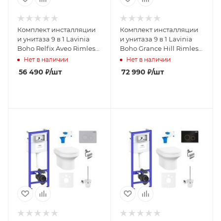
Комплект инсталляции
Комплект инсталляции
и унитаза 9 в 1 Lavinia
и унитаза 9 в 1 Lavinia
Boho Relfix Aveo Rimless
Boho Grance Hill Rimless
97020186
75110436
Нет в наличии
Нет в наличии
56 490
₽
/шт
72 990
₽
/шт