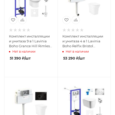
Комплект инсталляции
Комплект инсталляции
и унитаза 9 в 1 Lavinia
и унитаза 4 в 1 Lavinia
Boho Grance Hill Rimless
Boho Relfix Bristol
75110424
77060251
Нет в наличии
Нет в наличии
51 390
₽
/шт
53 290
₽
/шт