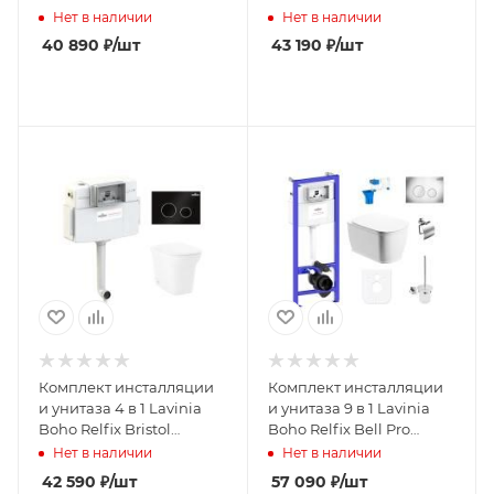
77060241
77060246
Нет в наличии
Нет в наличии
40 890
₽
/шт
43 190
₽
/шт
Комплект инсталляции
Комплект инсталляции
и унитаза 4 в 1 Lavinia
и унитаза 9 в 1 Lavinia
Boho Relfix Bristol
Boho Relfix Bell Pro
77060248
Rimless 97010006
Нет в наличии
Нет в наличии
42 590
₽
/шт
57 090
₽
/шт