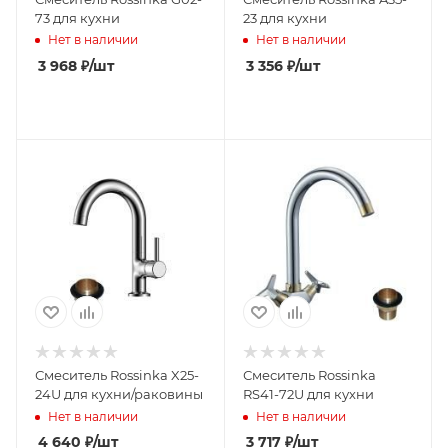
73 для кухни
23 для кухни
Нет в наличии
Нет в наличии
3 968
₽
/шт
3 356
₽
/шт
Смеситель Rossinka X25-
Смеситель Rossinka
24U для кухни/раковины
RS41-72U для кухни
Нет в наличии
Нет в наличии
4 640
₽
/шт
3 717
₽
/шт