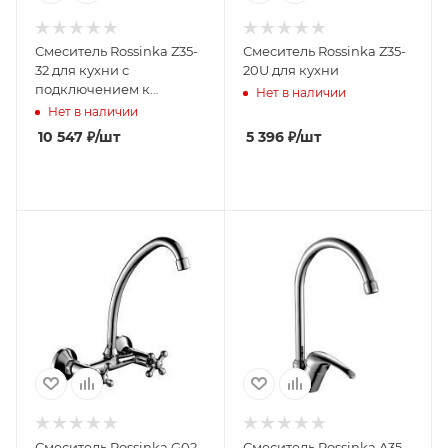
Смеситель Rossinka Z35-
Смеситель Rossinka Z35-
32 для кухни с
20U для кухни
подключением к
Нет в наличии
фильтру с питьевой
Нет в наличии
водой
10 547
₽
/шт
5 396
₽
/шт
Смеситель Rossinka G02-
Смеситель Rossinka A35-