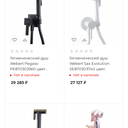
Гигиенический душ
Гигиенический душ
Webert Pegaso
Webert Sax Evolution
PE870303560 цвет
SE870303740 цвет
черный
белый
Нет в наличии
Нет в наличии
29 285
₽
27 127
₽