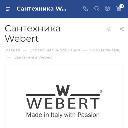
0
Сантехника Webert
Сантехника
Webert
—
—
Главная
Справочная информация
Производители
—
Сантехника Webert