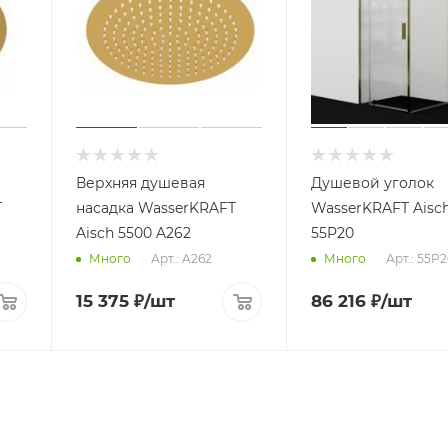
Верхняя душевая
Душевой уголок
T
насадка WasserKRAFT
WasserKRAFT Aisc
Aisch 5500 A262
55P20
Арт.: A262
Арт.: 55P
Много
Много
15 375
₽
/шт
86 216
₽
/шт