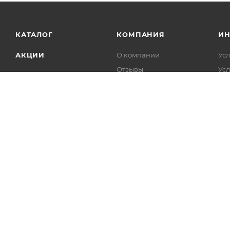
КАТАЛОГ
КОМПАНИЯ
И
АКЦИИ
О компании
Усл
Отзывы
Усл
БРЕНДЫ
Контакты
По
Документы
По
2026 © АРИАНО-САНТЕХ - интернет-магазин