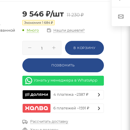
9 546
₽
/шт
11 230
₽
Экономия
1 684
₽
ц
 ванной
Нашли дешевле?
Много
В КОРЗИНУ
ПОЗВОНИТЬ
Узнать у менеджера в WhatsApp
4 платежа ~2387 ₽
6 платежей ~1591 ₽
Рассчитать доставку
Хочу в подарок