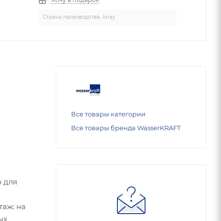
Страна производства: Array
Все товары категории
Все товары бренда WasserKRAFT
р для
таж: на
ых