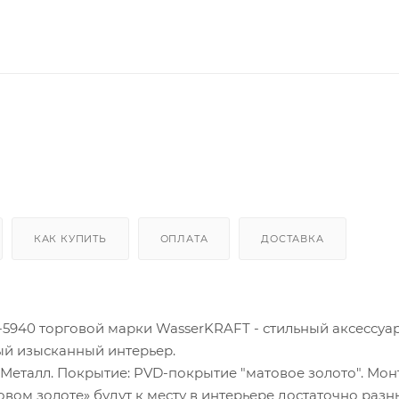
КАК КУПИТЬ
ОПЛАТА
ДОСТАВКА
5940 торговой марки WasserKRAFT - стильный аксессуа
ый изысканный интерьер.
Металл. Покрытие: PVD-покрытие "матовое золото". Мон
овом золоте» будут к месту в интерьере достаточно разн