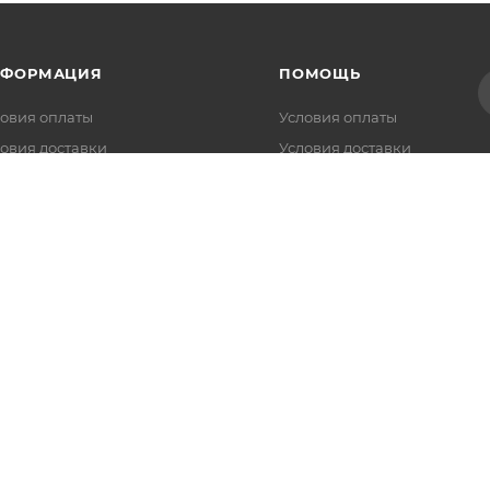
НФОРМАЦИЯ
ПОМОЩЬ
овия оплаты
Условия оплаты
овия доставки
Условия доставки
купайте Долями
Вопрос-ответ
литика