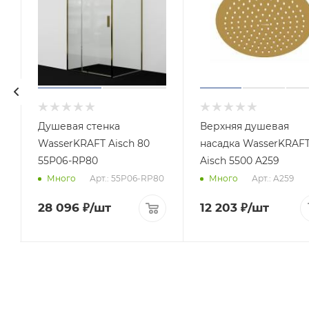
Душевая стенка
Верхняя душевая
WasserKRAFT Aisch 80
насадка WasserKRAF
55P06-RP80
Aisch 5500 A259
Арт.: 55P06-RP80
Арт.: A259
Много
Много
28 096
₽
/шт
12 203
₽
/шт