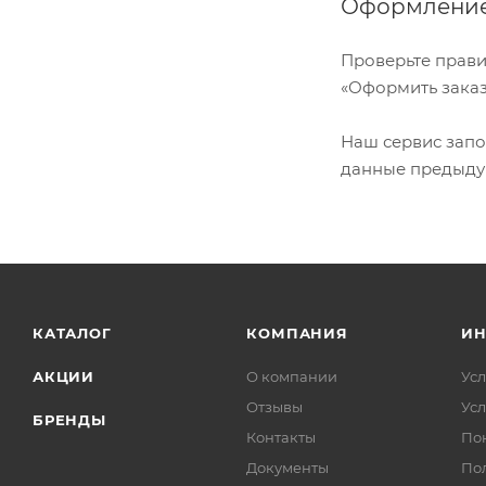
Оформление
Проверьте прави
«Оформить заказ
Наш сервис запо
данные предыдущ
КАТАЛОГ
КОМПАНИЯ
И
АКЦИИ
О компании
Усл
Отзывы
Усл
БРЕНДЫ
Контакты
По
Документы
По