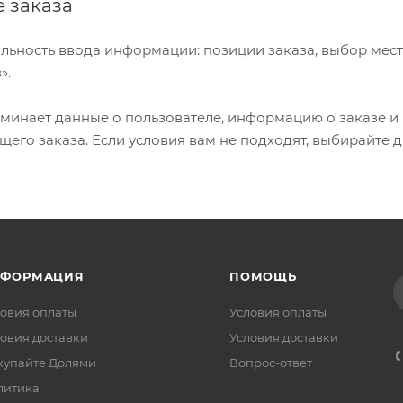
 заказа
льность ввода информации: позиции заказа, выбор мес
».
минает данные о пользователе, информацию о заказе и 
его заказа. Если условия вам не подходят, выбирайте д
НФОРМАЦИЯ
ПОМОЩЬ
овия оплаты
Условия оплаты
овия доставки
Условия доставки
купайте Долями
Вопрос-ответ
литика