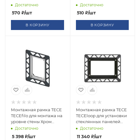
190-250 мм
90-130 мм
Достаточно
Достаточно
570
₽
/шт
510
₽
/шт
В КОРЗИНУ
В КОРЗИНУ
Монтажная рамка TECE
Монтажная рамка TECE
TECEfilo для монтажа на
TECEloop для установки
уровне стены Хром
стеклянных панелей
глянцевый 9242040
TECEloop или
Достаточно
Достаточно
TECEsquare на уровне
5 398
₽
/шт
11 340
₽
/шт
стены Черный 9240647