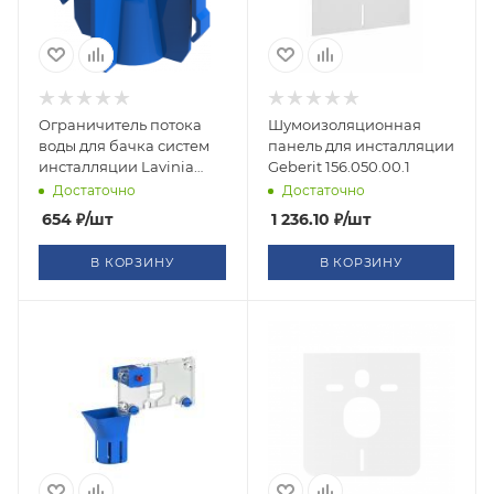
Ограничитель потока
Шумоизоляционная
воды для бачка систем
панель для инсталляции
инсталляции Lavinia
Geberit 156.050.00.1
Boho RelFix 38060010
Достаточно
Достаточно
654
₽
/шт
1 236.10
₽
/шт
В КОРЗИНУ
В КОРЗИНУ