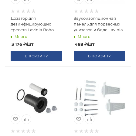
Дозатор для
Звукоизоляционная
дезинфицирующих
панель для подвесных
средств Lavinia Boho
унитазов и биде Lavinia
RelFix 38040010
Boho RelFix 38050010
Много
Много
3 176
₽
/шт
488
₽
/шт
В КОРЗИНУ
В КОРЗИНУ