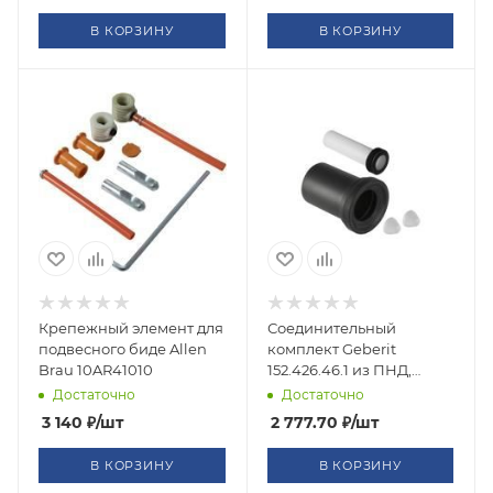
В КОРЗИНУ
В КОРЗИНУ
Крепежный элемент для
Соединительный
подвесного биде Allen
комплект Geberit
Brau 10AR41010
152.426.46.1 из ПНД,
длина 18,5 см
Достаточно
Достаточно
3 140
₽
/шт
2 777.70
₽
/шт
В КОРЗИНУ
В КОРЗИНУ