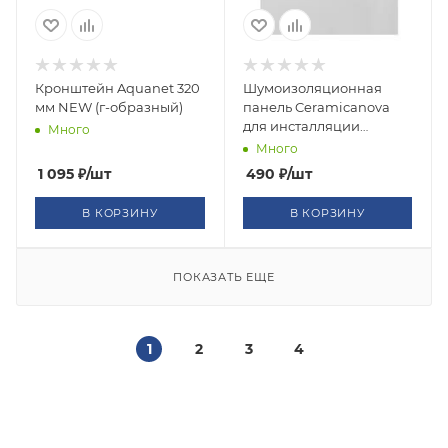
Кронштейн Aquanet 320
Шумоизоляционная
мм NEW (г-образный)
панель Ceramicanova
для инсталляции
Много
Balance, CN121000
Много
1 095
₽
/шт
490
₽
/шт
В КОРЗИНУ
В КОРЗИНУ
ПОКАЗАТЬ ЕЩЕ
1
2
3
4