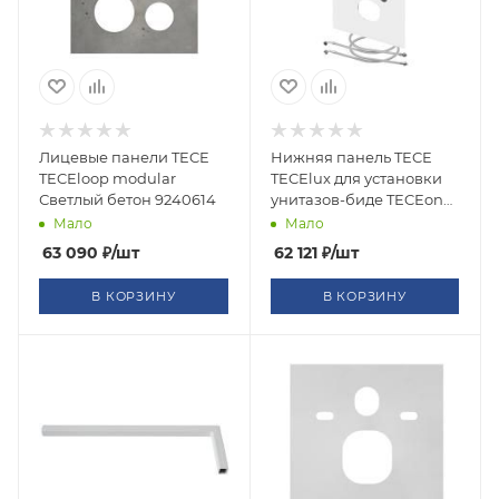
Лицевые панели TECE
Нижняя панель TECE
TECEloop modular
TECElux для установки
Светлый бетон 9240614
унитазов-биде TECEone
Белый 9650109
Мало
Мало
63 090
₽
/шт
62 121
₽
/шт
В КОРЗИНУ
В КОРЗИНУ