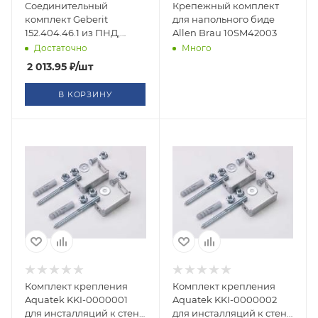
Соединительный
Крепежный комплект
комплект Geberit
для напольного биде
152.404.46.1 из ПНД,
Allen Brau 10SM42003
длина 18,5 см
Достаточно
Много
2 013.95
₽
/шт
В КОРЗИНУ
Комплект крепления
Комплект крепления
Aquatek KKI-0000001
Aquatek KKI-0000002
для инсталляций к стене
для инсталляций к стене