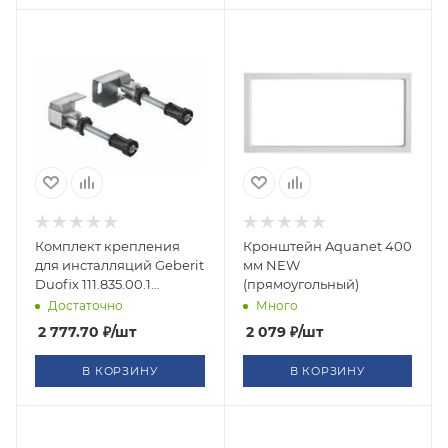
Комплект крепления
Кронштейн Aquanet 400
для инсталляций Geberit
мм NEW
Duofix 111.835.00.1
(прямоугольный)
угловой к стене
Достаточно
Много
2 777.70
₽
/шт
2 079
₽
/шт
В КОРЗИНУ
В КОРЗИНУ