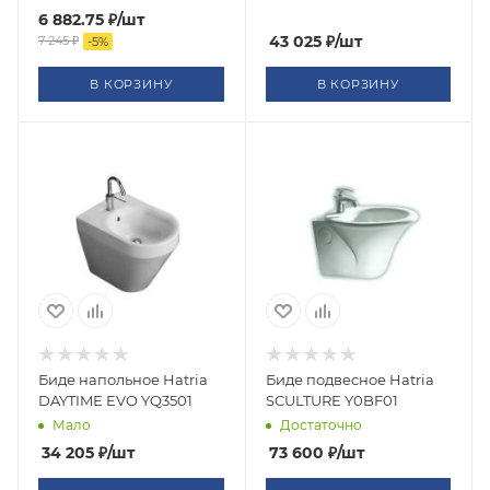
6 882.75
₽
/шт
43 025
₽
/шт
7 245
₽
-
5
%
В КОРЗИНУ
В КОРЗИНУ
Биде напольное Hatria
Биде подвесное Hatria
DAYTIME EVO YQ3501
SCULTURE Y0BF01
Мало
Достаточно
34 205
₽
/шт
73 600
₽
/шт