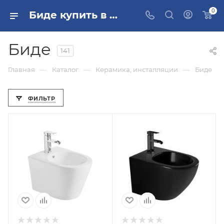
0
Биде купить в Москве
Биде
141
—
—
—
Главная
Каталог
Керамика, инсталляции
Биде
ФИЛЬТР