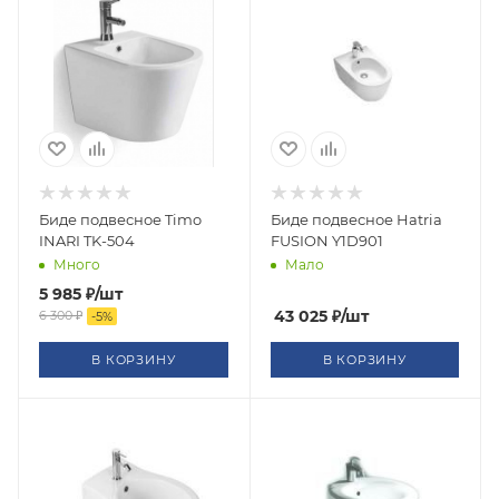
Биде подвесное Timo
Биде подвесное Hatria
INARI TK-504
FUSION Y1D901
Много
Мало
5 985
₽
/шт
43 025
₽
/шт
6 300
₽
-
5
%
В КОРЗИНУ
В КОРЗИНУ