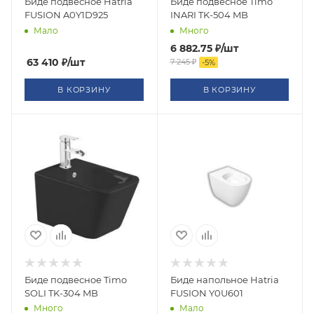
Биде подвесное Hatria
Биде подвесное Timo
FUSION A0Y1D925
INARI TK-504 MB
Мало
Много
6 882.75
₽
/шт
63 410
₽
/шт
7 245
₽
-
5
%
В КОРЗИНУ
В КОРЗИНУ
Биде подвесное Timo
Биде напольное Hatria
SOLI TK-304 MB
FUSION Y0U601
Много
Мало