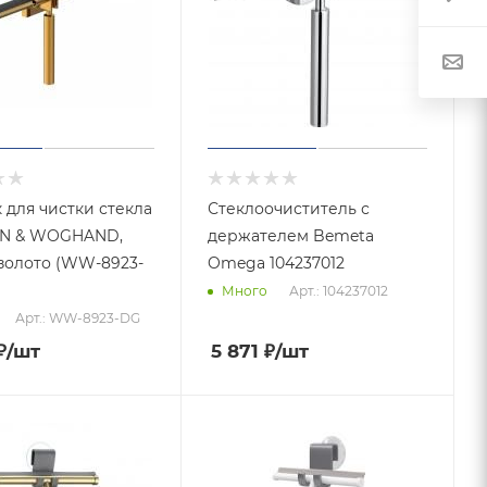
 для чистки стекла
Стеклоочиститель с
N & WOGHAND,
держателем Bemeta
золото (WW-8923-
Omega 104237012
Арт.: 104237012
Много
Арт.: WW-8923-DG
₽
/шт
5 871
₽
/шт