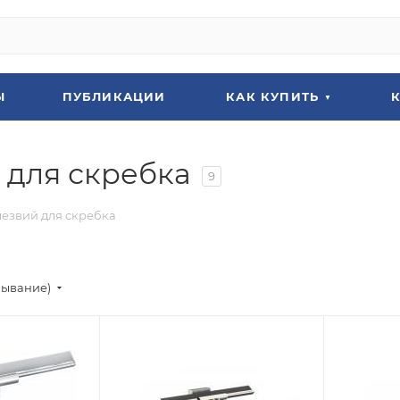
Ы
ПУБЛИКАЦИИ
КАК КУПИТЬ
 для скребка
9
лезвий для скребка
бывание)