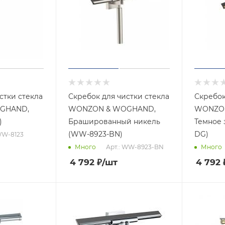
стки стекла
Скребок для чистки стекла
Скребок
GHAND,
WONZON & WOGHAND,
WONZO
)
Брашированный никель
Темное 
(WW-8923-BN)
DG)
WW-8123
Арт.: WW-8923-BN
Много
Много
4 792
₽
/шт
4 792