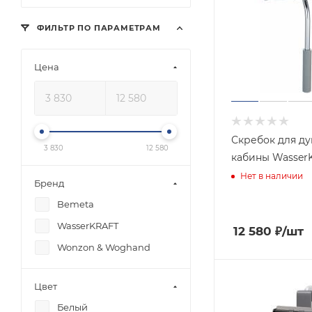
ФИЛЬТР ПО ПАРАМЕТРАМ
Цена
Скребок для д
3 830
12 580
кабины WasserK
Нет в наличии
Бренд
Bemeta
WasserKRAFT
12 580
₽
/шт
Wonzon & Woghand
Цвет
Белый