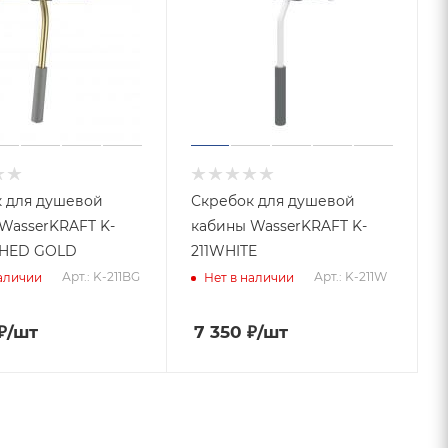
 для душевой
Скребок для душевой
WasserKRAFT K-
кабины WasserKRAFT K-
SHED GOLD
211WHITE
Арт.: K-211BG
Арт.: K-211W
наличии
Нет в наличии
₽
/шт
7 350
₽
/шт