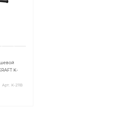
ушевой
KRAFT K-
Арт.: K-211B