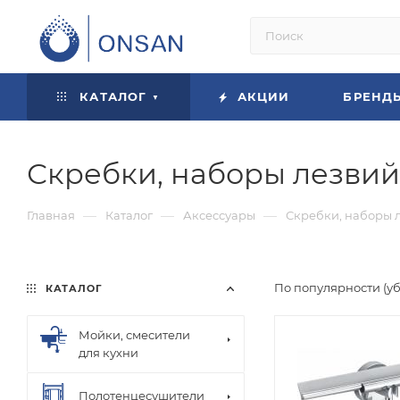
КАТАЛОГ
АКЦИИ
БРЕНД
Скребки, наборы лезвий
—
—
—
Главная
Каталог
Аксессуары
Скребки, наборы 
По популярности (у
КАТАЛОГ
Мойки, смесители
для кухни
Полотенцесушители