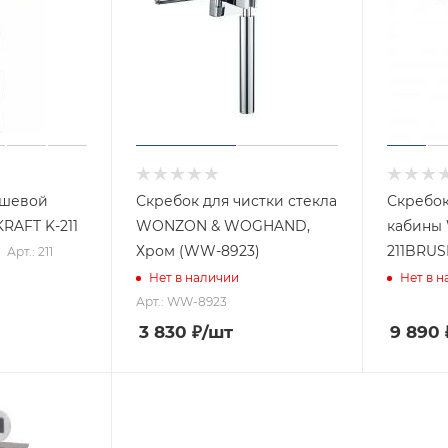
ушевой
Скребок для чистки стекла
Скребок
RAFT K-211
WONZON & WOGHAND,
кабины 
Хром (WW-8923)
211BRU
Арт.: 211
Нет в наличии
Нет в 
Арт.: WW-8923
3 830
₽
/шт
9 890