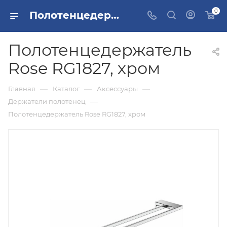
0
Полотенцедержатель Rose RG1827, хром купить в Москве
Полотенцедержатель
Rose RG1827, хром
—
—
—
Главная
Каталог
Аксессуары
—
Держатели полотенец
Полотенцедержатель Rose RG1827, хром