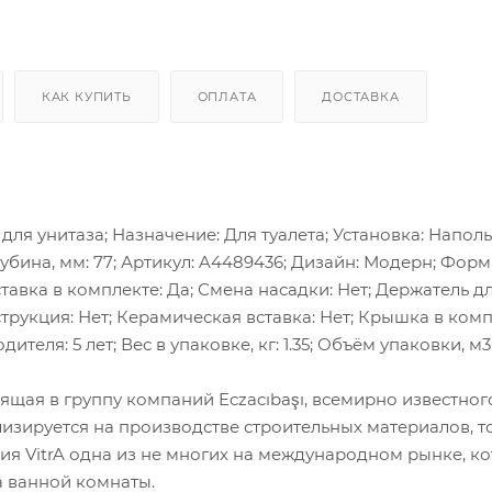
КАК КУПИТЬ
ОПЛАТА
ДОСТАВКА
к для унитаза; Назначение: Для туалета; Установка: Наполь
Глубина, мм: 77; Артикул: A4489436; Дизайн: Модерн; Форм
тавка в комплекте: Да; Смена насадки: Нет; Держатель д
трукция: Нет; Керамическая вставка: Нет; Крышка в комп
еля: 5 лет; Вес в упаковке, кг: 1.35; Объём упаковки, м3:
дящая в группу компаний Eczacıbaşı, всемирно известног
изируется на производстве строительных материалов, т
ия VitrA одна из не многих на международном рынке, к
а ванной комнаты.