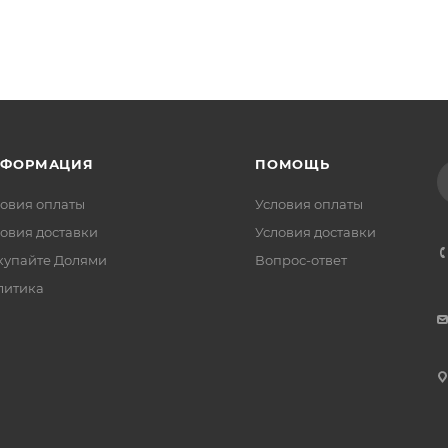
НФОРМАЦИЯ
ПОМОЩЬ
овия оплаты
Условия оплаты
овия доставки
Условия доставки
купайте Долями
Вопрос-ответ
литика