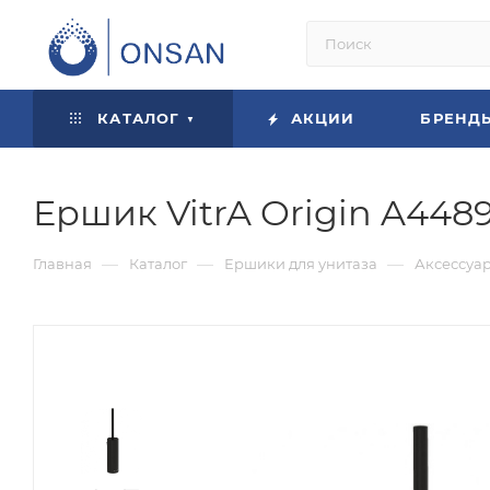
КАТАЛОГ
АКЦИИ
БРЕНД
Ершик VitrA Origin A44
—
—
—
Главная
Каталог
Ершики для унитаза
Аксессуа