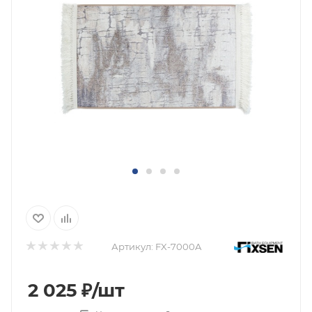
Артикул:
FX-7000A
2 025
₽
/шт