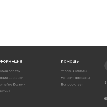
НФОРМАЦИЯ
ПОМОЩЬ
овия оплаты
Условия оплаты
овия доставки
Условия доставки
купайте Долями
Вопрос-ответ
литика