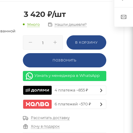
3 420
₽
/шт
Нашли дешевле?
Много
 ванной
В КОРЗИНУ
ПОЗВОНИТЬ
Узнать у менеджера в WhatsApp
4 платежа ~855 ₽
6 платежей ~570 ₽
Рассчитать доставку
Хочу в подарок