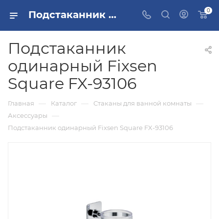
0
Подстаканник одинарный Fixsen Square FX-93106 купить в Москве
Подстаканник
одинарный Fixsen
Square FX-93106
—
—
—
Главная
Каталог
Стаканы для ванной комнаты
—
Аксессуары
Подстаканник одинарный Fixsen Square FX-93106