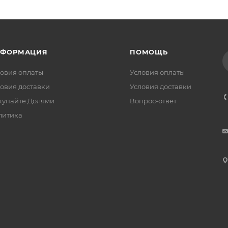
НФОРМАЦИЯ
ПОМОЩЬ
овия оплаты
Условия оплаты
овия доставки
Условия доставки
купайте Долями
Вопрос-ответ
литика