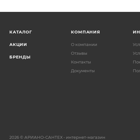
КАТАЛОГ
КОМПАНИЯ
И
АКЦИИ
О компании
Усл
Отзывы
Усл
БРЕНДЫ
Контакты
По
Документы
По
2026 © АРИАНО-САНТЕХ - интернет-магазин