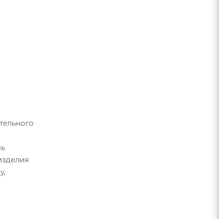
тельного
нь
изделия
у,