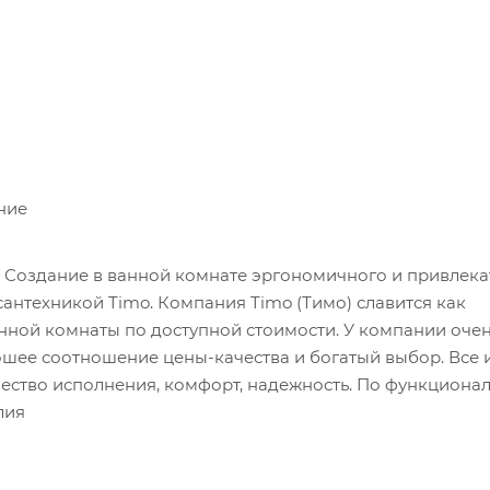
ние
. Создание в ванной комнате эргономичного и привлека
сантехникой Timo. Компания Timo (Тимо) славится как
нной комнаты по доступной стоимости. У компании оче
ошее соотношение цены-качества и богатый выбор. Все 
ество исполнения, комфорт, надежность. По функционал
лия