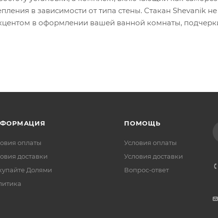
ления в зависимости от типа стены. Стакан Shevanik не
 акцентом в оформлении вашей ванной комнаты, подчерк
НФОРМАЦИЯ
ПОМОЩЬ
овия оплаты
Условия оплаты
овия доставки
Условия доставки
купайте Долями
Вопрос-ответ
литика