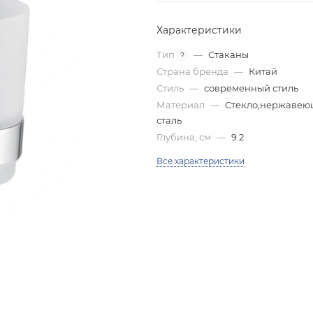
Характеристики
Тип
—
Стаканы
?
Страна бренда
—
Китай
Стиль
—
современный стиль
Материал
—
Стекло,нержавею
сталь
Глубина, см
—
9.2
Все характеристики