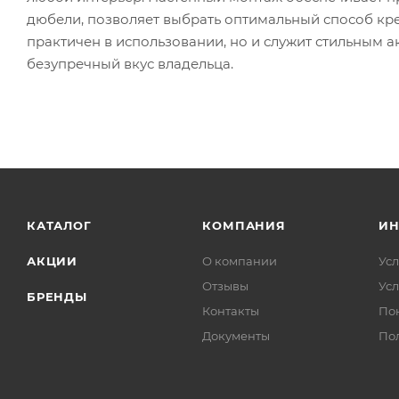
дюбели, позволяет выбрать оптимальный способ креп
практичен в использовании, но и служит стильным
безупречный вкус владельца.
КАТАЛОГ
КОМПАНИЯ
И
АКЦИИ
О компании
Усл
Отзывы
Усл
БРЕНДЫ
Контакты
По
Документы
По