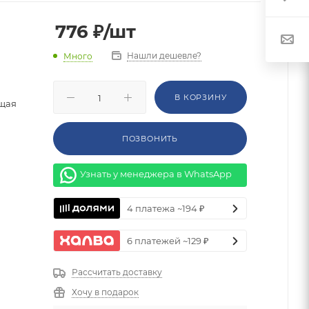
776
₽
/шт
Нашли дешевле?
Много
В КОРЗИНУ
щая
ПОЗВОНИТЬ
Узнать у менеджера в WhatsApp
4 платежа ~194 ₽
6 платежей ~129 ₽
Рассчитать доставку
Хочу в подарок