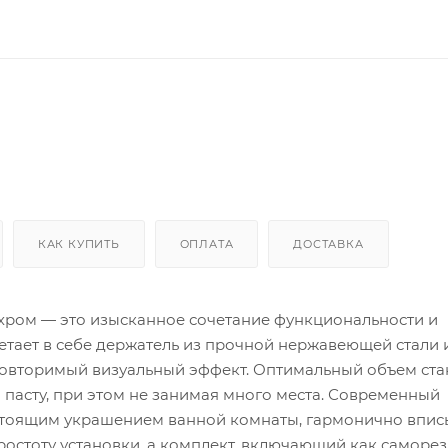
КАК КУПИТЬ
ОПЛАТА
ДОСТАВКА
е хром — это изысканное сочетание функциональности и
етает в себе держатель из прочной нержавеющей стали 
неповторимый визуальный эффект. Оптимальный объем ста
 пасту, при этом не занимая много места. Современный
стоящим украшением ванной комнаты, гармонично впис
остоту установки, а комплект, включающий как саморезы