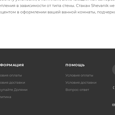
ления в зависимости от типа стены. Стакан Shevanik не
 акцентом в оформлении вашей ванной комнаты, подчерк
НФОРМАЦИЯ
ПОМОЩЬ
овия оплаты
Условия оплаты
овия доставки
Условия доставки
купайте Долями
Вопрос-ответ
литика