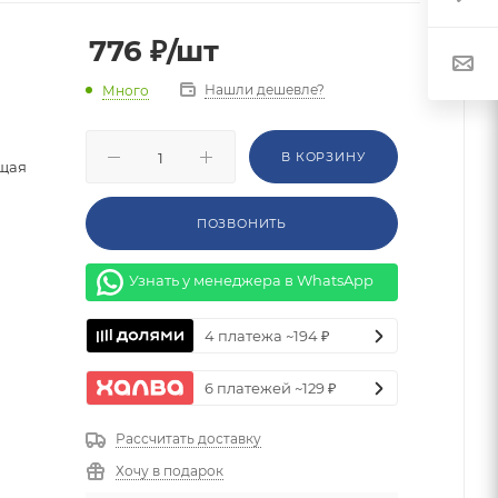
776
₽
/шт
Нашли дешевле?
Много
В КОРЗИНУ
щая
ПОЗВОНИТЬ
Узнать у менеджера в WhatsApp
4 платежа ~194 ₽
6 платежей ~129 ₽
Рассчитать доставку
Хочу в подарок