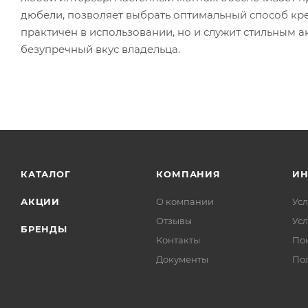
дюбели, позволяет выбрать оптимальный способ креп
практичен в использовании, но и служит стильным
безупречный вкус владельца.
КАТАЛОГ
КОМПАНИЯ
И
АКЦИИ
О компании
Усл
Отзывы
Усл
БРЕНДЫ
Контакты
По
Документы
По