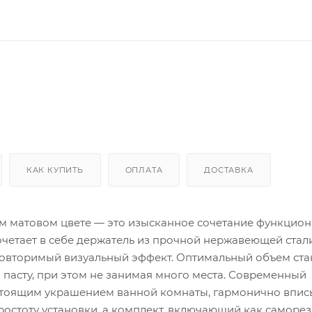
КАК КУПИТЬ
ОПЛАТА
ДОСТАВКА
ом матовом цвете — это изысканное сочетание функцио
очетает в себе держатель из прочной нержавеющей стал
неповторимый визуальный эффект. Оптимальный объем ста
 пасту, при этом не занимая много места. Современный
стоящим украшением ванной комнаты, гармонично впис
остоту установки, а комплект, включающий как саморезы