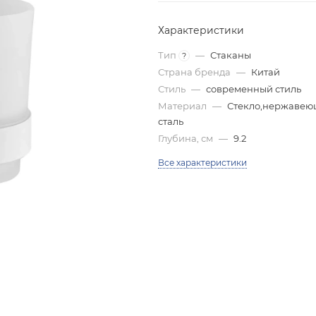
Характеристики
Тип
—
Стаканы
?
Страна бренда
—
Китай
Стиль
—
современный стиль
Материал
—
Стекло,нержавею
сталь
Глубина, см
—
9.2
Все характеристики