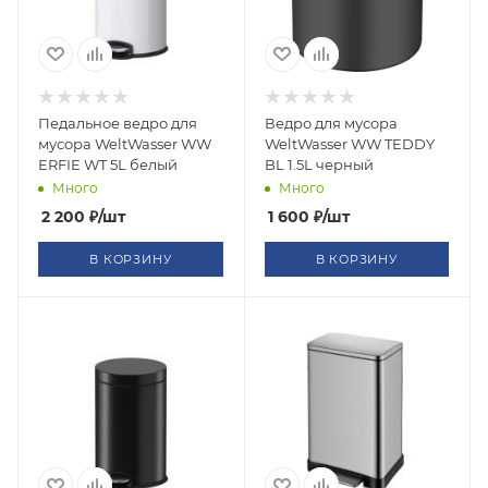
Педальное ведро для
Ведро для мусора
мусора WeltWasser WW
WeltWasser WW TEDDY
ERFIE WT 5L белый
BL 1.5L черный
Много
Много
2 200
₽
/шт
1 600
₽
/шт
В КОРЗИНУ
В КОРЗИНУ