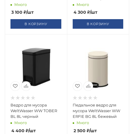
Много
Много
3 100
₽
/шт
4 300
₽
/шт
В КОРЗИНУ
В КОРЗИНУ
Ведро для мусора
Педальное ведро для
WeltWasser WW TOBER
мусора WeltWasser WW
BL 8L черный
ERFIE BG 8L бежевый
Много
Много
4 400
₽
/шт
2 500
₽
/шт