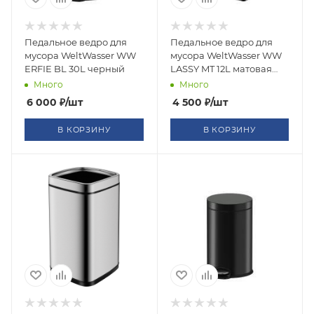
Педальное ведро для
Педальное ведро для
мусора WeltWasser WW
мусора WeltWasser WW
ERFIE BL 30L черный
LASSY MT 12L матовая
сталь
Много
Много
6 000
₽
/шт
4 500
₽
/шт
В КОРЗИНУ
В КОРЗИНУ