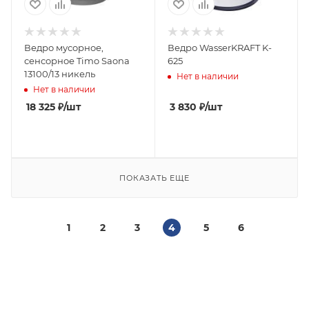
Ведро мусорное,
Ведро WasserKRAFT K-
сенсорное Timo Saona
625
13100/13 никель
Нет в наличии
Нет в наличии
18 325
₽
/шт
3 830
₽
/шт
ПОКАЗАТЬ ЕЩЕ
1
2
3
4
5
6