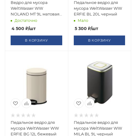
Ведро для мусора
Педальное ведро для
WeltWasser WW
мусора WeltWasser WW
NOLAND MT 9L матовая
ERFIE BL 20L черный
сталь
Достаточно
Мало
4 500
₽
/шт
5 300
₽
/шт
В КОРЗИНУ
В КОРЗИНУ
Педальное ведро для
Педальное ведро для
мусора WeltWasser WW
мусора WeltWasser WW
ERFIE BG 12L бежевый
MILA BL 9L черный