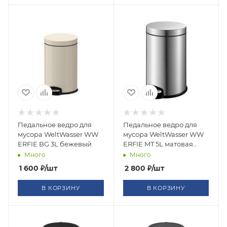
Педальное ведро для
Педальное ведро для
мусора WeltWasser WW
мусора WeltWasser WW
ERFIE BG 3L бежевый
ERFIE MT 5L матовая
сталь
Много
Много
1 600
₽
/шт
2 800
₽
/шт
В КОРЗИНУ
В КОРЗИНУ