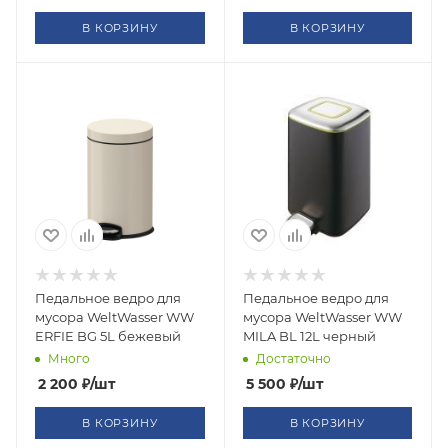
В КОРЗИНУ
В КОРЗИНУ
Педальное ведро для
Педальное ведро для
мусора WeltWasser WW
мусора WeltWasser WW
ERFIE BG 5L бежевый
MILA BL 12L черный
Много
Достаточно
2 200
₽
/шт
5 500
₽
/шт
В КОРЗИНУ
В КОРЗИНУ