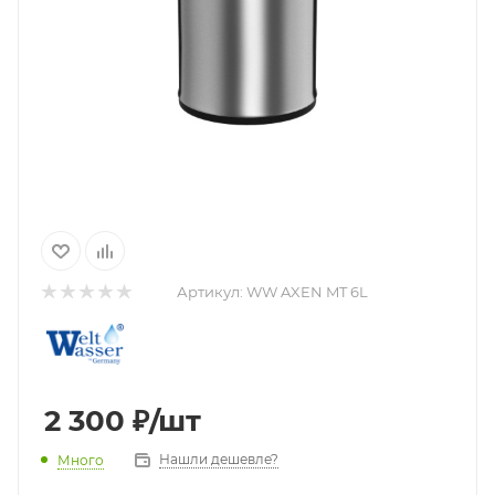
Артикул:
WW AXEN MT 6L
2 300
₽
/шт
Нашли дешевле?
Много