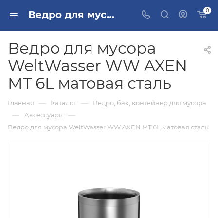
0
Ведро для мусора WeltWasser WW AXEN MT 6L матовая сталь купить в Москве
Ведро для мусора
WeltWasser WW AXEN
MT 6L матовая сталь
—
—
Главная
Каталог
Ведро, бак, контейнер для мусора
—
—
Аксессуары
Ведро для мусора WeltWasser WW AXEN MT 6L матовая сталь