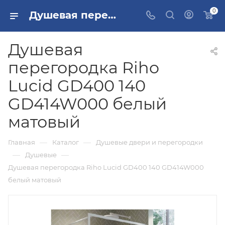
0
Душевая перегородка Riho Lucid GD400 140 GD414W000 белый матовый купить в Москве
Душевая
перегородка Riho
Lucid GD400 140
GD414W000 белый
матовый
—
—
Главная
Каталог
Душевые двери и перегородки
—
—
Душевые
Душевая перегородка Riho Lucid GD400 140 GD414W000
белый матовый