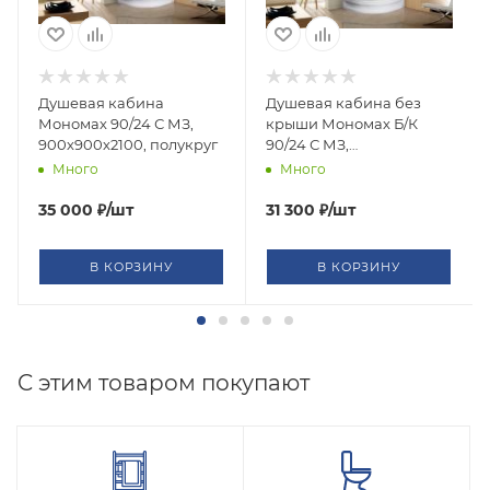
Душевая кабина
Душевая кабина без
Мономах 90/24 С МЗ,
крыши Мономах Б/К
900х900х2100, полукруг
90/24 С МЗ,
900х900х2060, полукруг
Много
Много
35 000
₽
/шт
31 300
₽
/шт
В КОРЗИНУ
В КОРЗИНУ
C этим товаром покупают