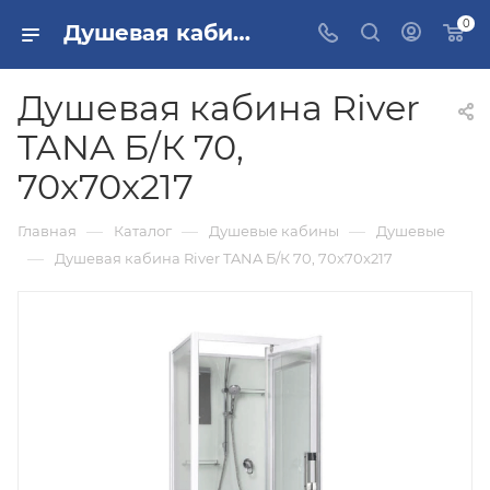
0
Душевая кабина River TANA Б/К 70, 70x70x217 купить в Москве
Душевая кабина River
TANA Б/К 70,
70x70x217
—
—
—
Главная
Каталог
Душевые кабины
Душевые
—
Душевая кабина River TANA Б/К 70, 70x70x217