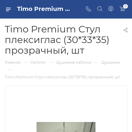
0
Timo Premium Стул плексиглас (30*33*35) прозрачный, шт купить в Москве
Timo Premium Стул
плексиглас (30*33*35)
прозрачный, шт
—
—
—
Главная
Каталог
Душевые кабины
Душевые
—
Timo Premium Стул плексиглас (30*33*35) прозрачный, шт