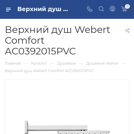
0
Верхний душ Webert Comfort AC0392015PVC купить в Москве
Верхний душ Webert
Comfort
AC0392015PVC
—
—
—
—
Главная
Каталог
Душевые
Душевые лейки
Верхний душ Webert Comfort AC0392015PVC