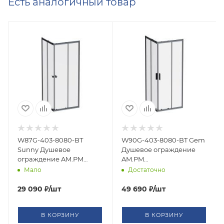
Есть аналогичный товар
W87G-403-8080-BT
W90G-403-8080-BT Gem
Sunny Душевое
Душевое ограждение
ограждение AM.PM
AM.PM
квадратное, раздвижн
квадратн.,раздвиж.двери
Мало
Достаточно
двери 80x80
80x80 черный
черный,стекло
мат.,стекло прозрачное
29 090
₽
/шт
49 690
₽
/шт
прозрачное
В КОРЗИНУ
В КОРЗИНУ