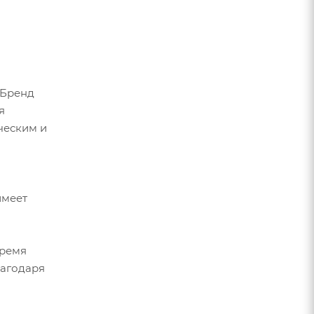
 Бренд
я
ческим и
имеет
время
лагодаря