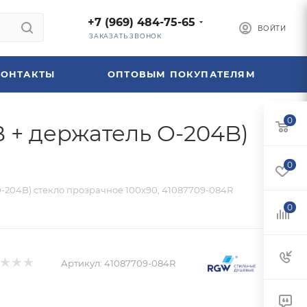
+7 (969) 484-75-65
ВОЙТИ
ЗАКАЗАТЬ ЗВОНОК
КОНТАКТЫ
ОПТОВЫМ ПОКУПАТЕЛЯМ
0
B + держатель O-204B)
0
O-204B) стекло прозрачное 100х90, 41087709-084R
0
Артикул:
41087709-084R