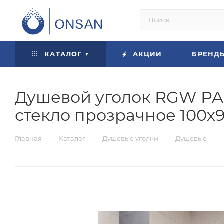
КАТАЛОГ
АКЦИИ
БРЕНД
Душевой уголок RGW PA-7
стекло прозрачное 100х9
—
—
—
—
Главная
Каталог
Душевые уголки
Душевые