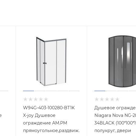
W94G-403-100280-BT1K
Душевое огражде
е
X-joy Душевое
Niagara Nova NG-2827-
ограждение AM.PM
34BLACK (100*100*1
прямоугольное,раздвиж.двери
полукруг, двери