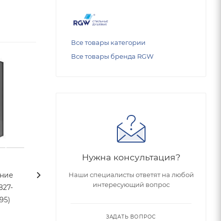
Все товары категории
Все товары бренда RGW
Нужна консультация?
Наши специалисты ответят на любой
ние
Душевое ограждение
Душевое огра
интересующий вопрос
Niagara Nova NG-6824-
Niagara Nova NG-6830-
95)
34BLACK (100*100*195)
34BLACK (100*10
квадрат, двери
квадрат, двери
ЗАДАТЬ ВОПРОС