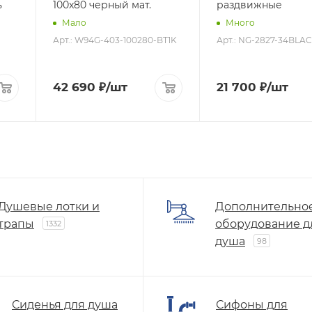
ь
100x80 черный мат.
раздвижные
Мало
Много
Арт.: W94G-403-100280-BT1K
Арт.: NG-2827-34BLA
42 690
₽
/шт
21 700
₽
/шт
Душевые лотки и
Дополнительно
трапы
оборудование д
1332
душа
98
Сиденья для душа
Сифоны для