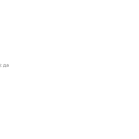
: да
о