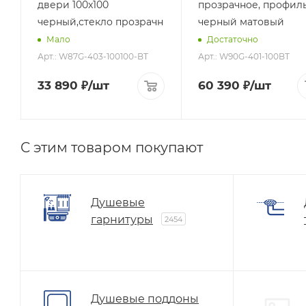
двери 100x100
прозрачное, профил
черный,стекло прозрачн
черный матовый
Мало
Достаточно
Арт.: W87G-403-100100-BT
Арт.: W90G-401-100BT
33 890
₽
/шт
60 390
₽
/шт
C этим товаром покупают
Душевые
гарнитуры
2454
Душевые поддоны