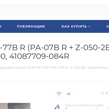
Ы
ПУБЛИКАЦИИ
КАК КУПИТЬ
7B R (PA-07B R + Z-050-2
0, 41087709-084R
Душевой уголок RGW PA-77B R (PA-07B R + Z-050-2B + держатель 
ТОВАР УЧАСТВУЕТ В АКЦИЯХ