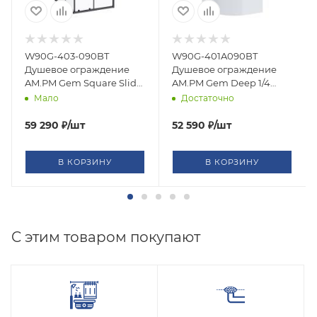
W90G-403-090BT
W90G-401A090BT
Душевое ограждение
Душевое ограждение
AM.PM Gem Square Slide
AM.PM Gem Deep 1/4
й,стекло
90x90 стекло
Rond 90x90 стекло
Мало
Достаточно
прозрачное, профиль
прозрачное, профиль
черный матовый
черный матовый
59 290
₽
/шт
52 590
₽
/шт
В КОРЗИНУ
В КОРЗИНУ
C этим товаром покупают