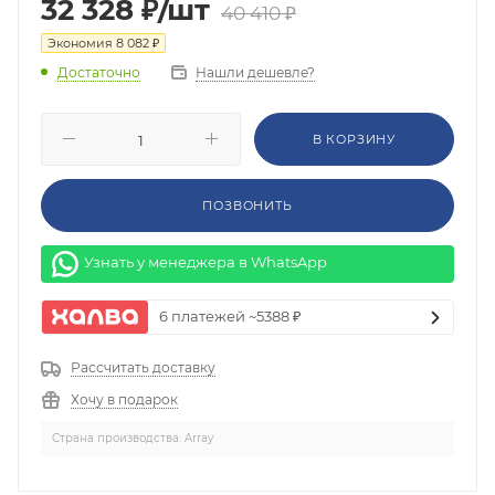
32 328
₽
/шт
40 410
₽
Экономия
8 082
₽
Нашли дешевле?
Достаточно
В КОРЗИНУ
ПОЗВОНИТЬ
Узнать у менеджера в WhatsApp
6 платежей ~5388 ₽
Рассчитать доставку
Хочу в подарок
Страна производства: Array