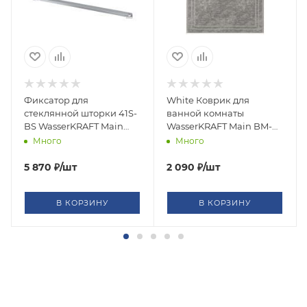
Фиксатор для
White Коврик для
стеклянной шторки 41S-
ванной комнаты
BS WasserKRAFT Main
WasserKRAFT Main BM-
D468
4702
Много
Много
5 870
₽
/шт
2 090
₽
/шт
В КОРЗИНУ
В КОРЗИНУ