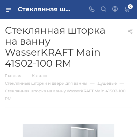
0
Стеклянная шторка на ванну WasserKRAFT Main 41S02-100 RM купить в Москве
Стеклянная шторка
на ванну
WasserKRAFT Main
41S02-100 RM
—
—
Главная
Каталог
—
—
Стеклянные шторки и двери для ванны
Душевые
Стеклянная шторка на ванну WasserKRAFT Main 41S02-100
RM