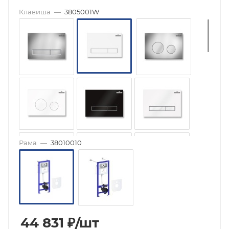
Клавиша
—
3805001W
Рама
—
38010010
44 831
₽
/шт