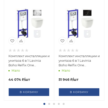
Комплект инсталляции и
Комплект инсталляции и
унитаза 6 в 1 Lavinia
унитаза 6 в 1 Lavinia
Boho Relfix One
Boho Relfix One
Compacto 77040066
Compacto 77040072
Мало
Мало
44 074
₽
/шт
51 946
₽
/шт
В КОРЗИНУ
В КОРЗИНУ