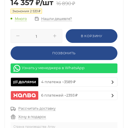
14 357
₽
/шт
16 890
₽
Экономия
2 533
₽
Нашли дешевле?
Много
В КОРЗИНУ
ПОЗВОНИТЬ
Узнать у менеджера в WhatsApp
4 платежа ~3589 ₽
6 платежей ~2393 ₽
Рассчитать доставку
Хочу в подарок
Страна производства: Array