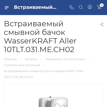
0
Встраиваемый смывной бачок WasserKRAFT Aller 10TLT.031.ME.CH02 купить в Москве
Встраиваемый
смывной бачок
WasserKRAFT Aller
10TLT.031.ME.CH02
—
—
—
Главная
Каталог
Керамика, инсталляции
—
Системы инсталляций
Встраиваемый смывной бачок WasserKRAFT Aller
10TLT.031.ME.CH02