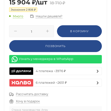
15 904
₽
/шт
18 710
₽
Экономия
2 806
₽
Нашли дешевле?
Много
В КОРЗИНУ
ПОЗВОНИТЬ
Узнать у менеджера в WhatsApp
4 платежа ~3976 ₽
6 платежей ~2651 ₽
Рассчитать доставку
Хочу в подарок
Страна производства: Array