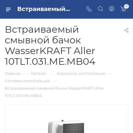
0
Встраиваемый смывной бачок WasserKRAFT Aller 10TLT.031.ME.MB04 купить в Москве
Встраиваемый
смывной бачок
WasserKRAFT Aller
10TLT.031.ME.MB04
—
—
—
Главная
Каталог
Керамика, инсталляции
—
Системы инсталляций
Встраиваемый смывной бачок WasserKRAFT Aller
10TLT.031.ME.MB04