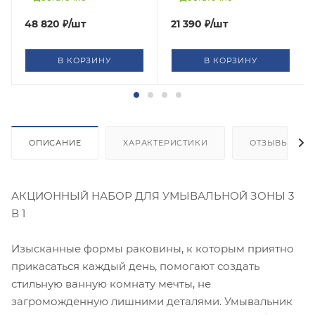
55 см, металлический
сифон, донный клапан
48 820
₽
/шт
21 390
₽
/шт
В КОРЗИНУ
В КОРЗИНУ
ОПИСАНИЕ
ХАРАКТЕРИСТИКИ
ОТЗЫВЫ
АКЦИОННЫЙ НАБОР ДЛЯ УМЫВАЛЬНОЙ ЗОНЫ 3
В 1
Изысканные формы раковины, к которым приятно
прикасаться каждый день, помогают создать
стильную ванную комнату мечты, не
загроможденную лишними деталями. Умывальник