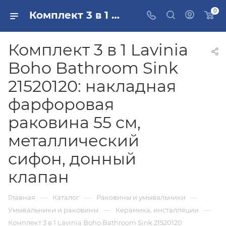
0
Комплект 3 в 1 Lavinia Boho Bathroom Sink 21520120: накладная фарфоровая раковина 55 см, металлический сифон, донный клапан купить в Москве
Комплект 3 в 1 Lavinia
Boho Bathroom Sink
21520120: накладная
фарфоровая
раковина 55 см,
металлический
сифон, донный
клапан
—
—
—
Главная
Каталог
Раковины и умывальники
—
—
Умывальники и раковины
Керамика, инсталляции
Комплект 3 в 1 Lavinia Boho Bathroom Sink 21520120: