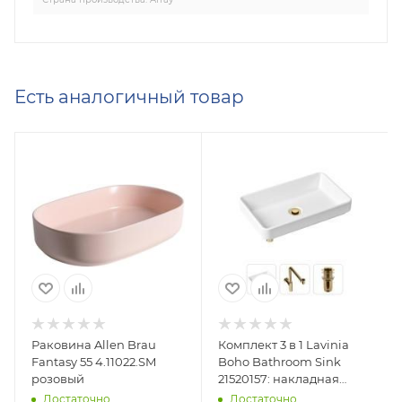
Есть аналогичный товар
Раковина Allen Brau
Комплект 3 в 1 Lavinia
Fantasy 55 4.11022.SM
Boho Bathroom Sink
розовый
21520157: накладная
фарфоровая раковина
Достаточно
Достаточно