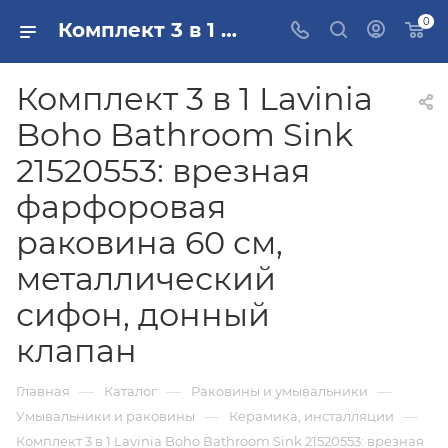
0
Комплект 3 в 1 Lavinia Boho Bathroom Sink 21520553: врезная фарфоровая раковина 60 см, металлический сифон, донный клапан купить в Москве
Комплект 3 в 1 Lavinia
Boho Bathroom Sink
21520553: врезная
фарфоровая
раковина 60 см,
металлический
сифон, донный
клапан
—
—
—
Главная
Каталог
Раковины и умывальники
—
—
Умывальники и раковины
Керамика, инсталляции
Комплект 3 в 1 Lavinia Boho Bathroom Sink 21520553: врезная