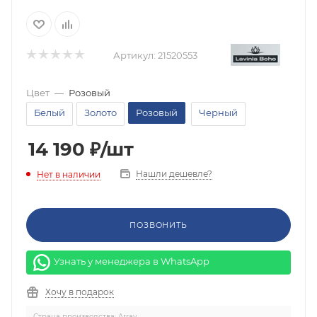
Артикул:
21520553
Цвет
—
Розовый
Белый
Золото
Розовый
Черный
14 190
₽
/шт
Нашли дешевле?
Нет в наличии
ПОЗВОНИТЬ
Узнать у менеджера в WhatsApp
Хочу в подарок
Страна производства: Array