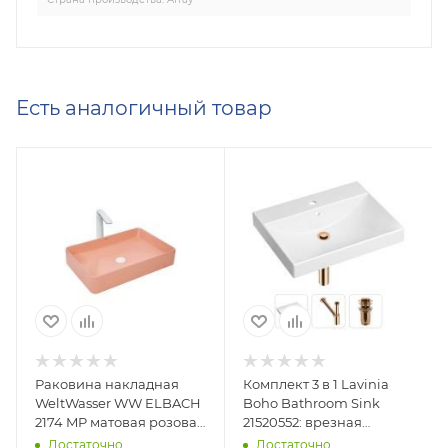
Есть аналогичный товар
Раковина накладная
Комплект 3 в 1 Lavinia
WeltWasser WW ELBACH
Boho Bathroom Sink
2174 MP матовая розовая
21520552: врезная
600х405х110
фарфоровая раковина
Достаточно
Достаточно