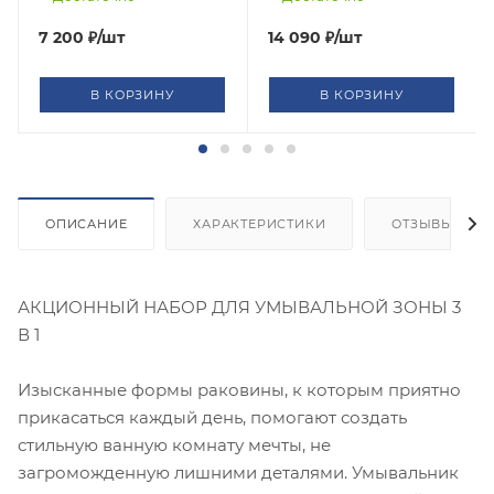
60 см, металлический
сифон, донный клапан
7 200
₽
/шт
14 090
₽
/шт
В КОРЗИНУ
В КОРЗИНУ
ОПИСАНИЕ
ХАРАКТЕРИСТИКИ
ОТЗЫВЫ
АКЦИОННЫЙ НАБОР ДЛЯ УМЫВАЛЬНОЙ ЗОНЫ 3
В 1
Изысканные формы раковины, к которым приятно
прикасаться каждый день, помогают создать
стильную ванную комнату мечты, не
загроможденную лишними деталями. Умывальник