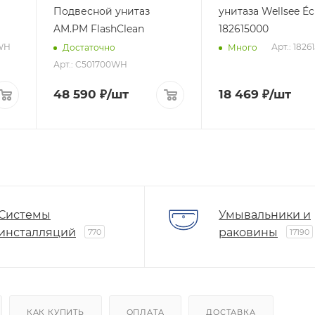
Подвесной унитаз
унитаза Wellsee Éclatant
AM.PM FlashClean
182615000
0WH
Арт.: 1826
Достаточно
Много
Арт.: C501700WH
48 590
₽
/шт
18 469
₽
/шт
Системы
Умывальники и
инсталляций
раковины
770
17190
КАК КУПИТЬ
ОПЛАТА
ДОСТАВКА