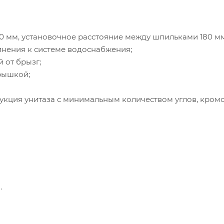
40 мм, установочное расстояние между шпильками 180 мм
нения к системе водоснабжения;
 от брызг;
крышкой;
рукция унитаза с минимальным количеством углов, кром
.