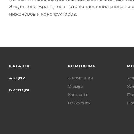
Эмсдеттене. Бренд Tece – это воплощение уникально
инженеров и конструкторов.
КАТАЛОГ
КОМПАНИЯ
И
АКЦИИ
О компании
Усл
Отзывы
Усл
БРЕНДЫ
Контакты
По
Документы
По