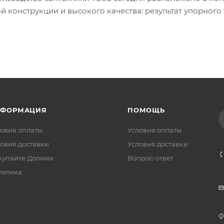
й конструкции и высокого качества: результат упорного
НФОРМАЦИЯ
ПОМОЩЬ
овия оплаты
Условия оплаты
овия доставки
Условия доставки
купайте Долями
Вопрос-ответ
литика