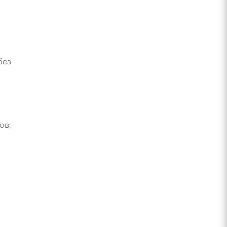
без
ов;