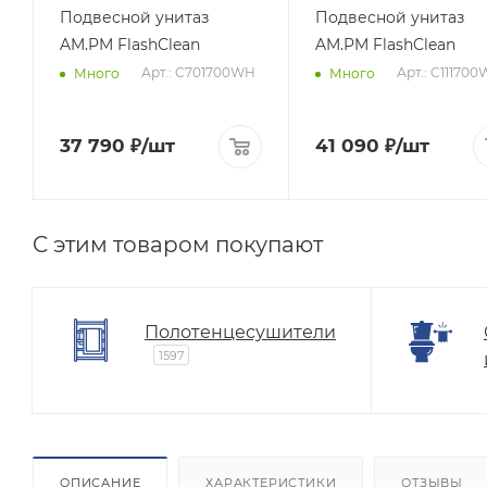
Подвесной унитаз
Подвесной унитаз
AM.PM FlashClean
AM.PM FlashClean
Арт.: C701700WH
Арт.: C11170
Много
Много
37 790
₽
/шт
41 090
₽
/шт
C этим товаром покупают
Полотенцесушители
1597
ОПИСАНИЕ
ХАРАКТЕРИСТИКИ
ОТЗЫВЫ