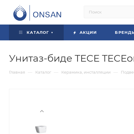
КАТАЛОГ
АКЦИИ
БРЕНД
Унитаз-биде TECE TECEo
—
—
—
Главная
Каталог
Керамика, инсталляции
Подве