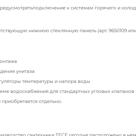
предусмотретьподключение к системам горячего и холо
тствующую нижнюю стеклянную панель (арт. 9650109 или 
монтажа
дения унитаза
уляторы температуры и напора воды
еме водоснабжения для стандартных угловых клапанов
 приобретается отдельно.
роизводство сантехники TECE сегодня расположено в не