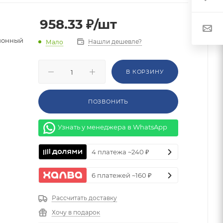
958.33
₽
/шт
ионный
Нашли дешевле?
Мало
й
В КОРЗИНУ
ПОЗВОНИТЬ
Узнать у менеджера в WhatsApp
4 платежа ~240 ₽
6 платежей ~160 ₽
Рассчитать доставку
Хочу в подарок