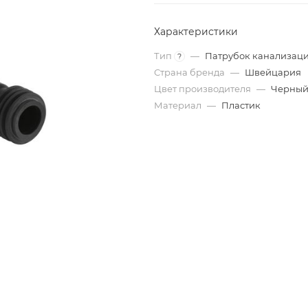
Характеристики
Тип
—
Патрубок канализац
?
Страна бренда
—
Швейцария
Цвет производителя
—
Черны
Материал
—
Пластик