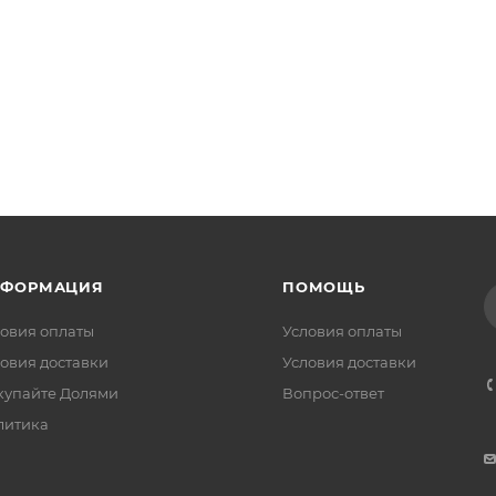
НФОРМАЦИЯ
ПОМОЩЬ
овия оплаты
Условия оплаты
овия доставки
Условия доставки
купайте Долями
Вопрос-ответ
литика