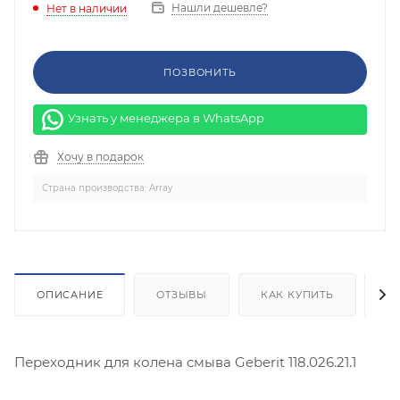
Нашли дешевле?
Нет в наличии
ПОЗВОНИТЬ
Узнать у менеджера в WhatsApp
Хочу в подарок
Страна производства: Array
ОПИСАНИЕ
ОТЗЫВЫ
КАК КУПИТЬ
О
Переходник для колена смыва Geberit 118.026.21.1