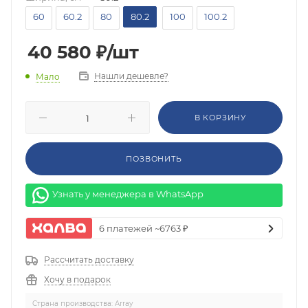
60
60.2
80
80.2
100
100.2
40 580
₽
/шт
Нашли дешевле?
Мало
В КОРЗИНУ
ПОЗВОНИТЬ
Узнать у менеджера в WhatsApp
6 платежей ~6763 ₽
Рассчитать доставку
Хочу в подарок
Страна производства: Array