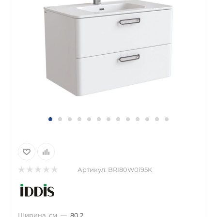
Артикул:
BRI80W0i95K
Ширина, см
—
80.2