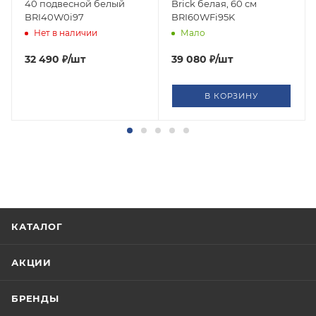
40 подвесной белый
Brick белая, 60 см
BRI40W0i97
BRI60WFi95K
Нет в наличии
Мало
32 490
₽
/шт
39 080
₽
/шт
В КОРЗИНУ
КАТАЛОГ
АКЦИИ
БРЕНДЫ