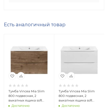
Есть аналогичный товар
Тумба Vincea Mia Slim
Тумба Vincea Mia Slim
800 подвесная, 2
800 подвесная, 2
выкатных ящика soft
выкатных ящика soft
close, V.Oak с
close, G.White с
Достаточно
Достаточно