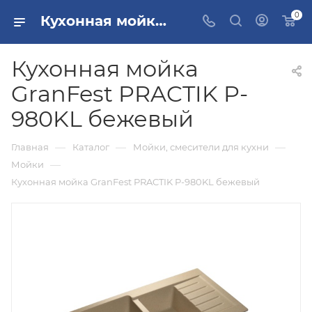
0
Кухонная мойка GranFest PRACTIK P-980KL бежевый купить в Москве
Кухонная мойка
GranFest PRACTIK P-
980KL бежевый
—
—
—
Главная
Каталог
Мойки, смесители для кухни
—
Мойки
Кухонная мойка GranFest PRACTIK P-980KL бежевый