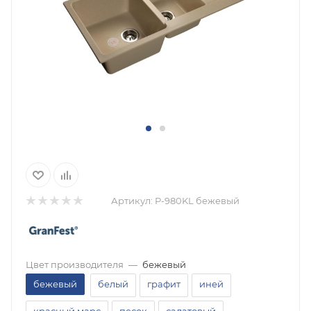
Артикул:
P-980KL бежевый
Цвет производителя
—
бежевый
бежевый
белый
графит
иней