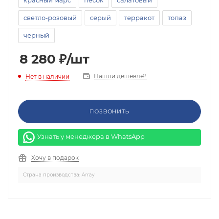
красный марс
песок
салатовый
светло-розовый
серый
терракот
топаз
черный
8 280
₽
/шт
Нашли дешевле?
Нет в наличии
ПОЗВОНИТЬ
Узнать у менеджера в WhatsApp
Хочу в подарок
Страна производства: Array