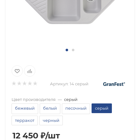
Артикул:
14 серый
Цвет производителя
—
серый
бежевый
белый
песочный
серый
терракот
черный
12 450
₽
/шт