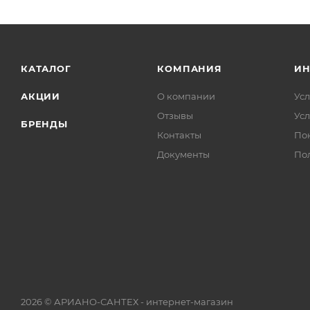
КАТАЛОГ
КОМПАНИЯ
И
АКЦИИ
О компании
Усл
Отзывы
Усл
БРЕНДЫ
Контакты
По
Документы
По
2026 © АРИАНО-САНТЕХ - интернет-магазин