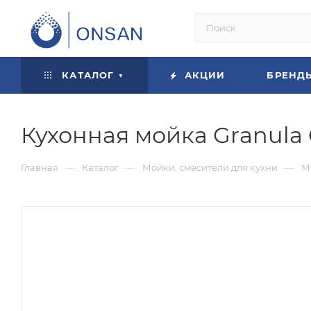
КАТАЛОГ
АКЦИИ
БРЕНД
Кухонная мойка Granula 
—
—
—
Главная
Каталог
Мойки, смесители для кухни
М