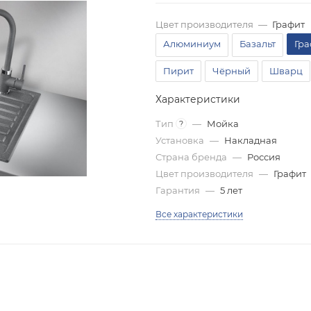
Цвет производителя
—
Графит
Алюминиум
Базальт
Гра
Пирит
Чёрный
Шварц
Характеристики
Тип
—
Мойка
?
Установка
—
Накладная
Страна бренда
—
Россия
Цвет производителя
—
Графит
Гарантия
—
5 лет
Все характеристики