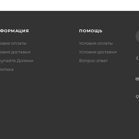
НФОРМАЦИЯ
ПОМОЩЬ
овия оплаты
Условия оплаты
овия доставки
Условия доставки
купайте Долями
Вопрос-ответ
литика