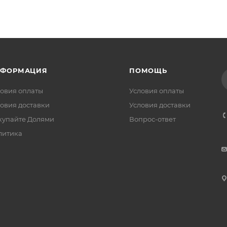
НФОРМАЦИЯ
ПОМОЩЬ
овия оплаты
Условия оплаты
овия доставки
Условия доставки
купайте Долями
Вопрос-ответ
литика