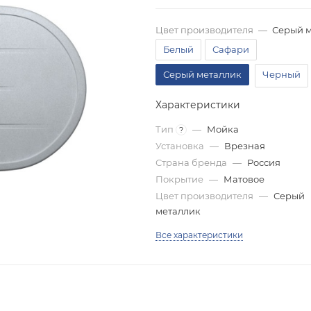
Цвет производителя
—
Серый 
Белый
Сафари
Серый металлик
Черный
Характеристики
Тип
—
Мойка
?
Установка
—
Врезная
Страна бренда
—
Россия
Покрытие
—
Матовое
Цвет производителя
—
Серый
металлик
Все характеристики