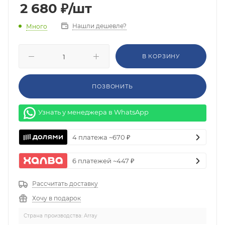
2 680
₽
/шт
Нашли дешевле?
Много
В КОРЗИНУ
ПОЗВОНИТЬ
Узнать у менеджера в WhatsApp
4 платежа ~670 ₽
6 платежей ~447 ₽
Рассчитать доставку
Хочу в подарок
Страна производства: Array