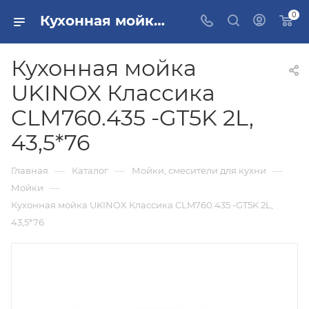
0
Кухонная мойка UKINOX Классика CLM760.435 -GT5K 2L, 43,5*76 купить в Москве
Кухонная мойка
UKINOX Классика
CLM760.435 -GT5K 2L,
43,5*76
—
—
—
Главная
Каталог
Мойки, смесители для кухни
—
Мойки
Кухонная мойка UKINOX Классика CLM760.435 -GT5K 2L,
43,5*76