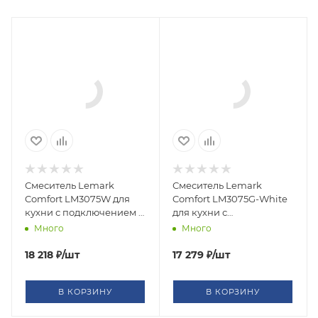
Смеситель Lemark
Смеситель Lemark
Comfort LM3075W для
Comfort LM3075G-White
кухни с подключением к
для кухни с
фильтру с питьевой
подключением к
Много
Много
водой
фильтру с питьевой
водой
18 218
₽
/шт
17 279
₽
/шт
В КОРЗИНУ
В КОРЗИНУ