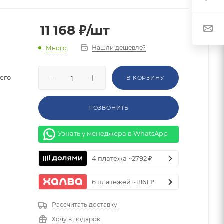
11 168
₽
/шт
Нашли дешевле?
Много
его
В КОРЗИНУ
ПОЗВОНИТЬ
Узнать у менеджера в WhatsApp
4 платежа ~2792 ₽
6 платежей ~1861 ₽
Рассчитать доставку
Хочу в подарок