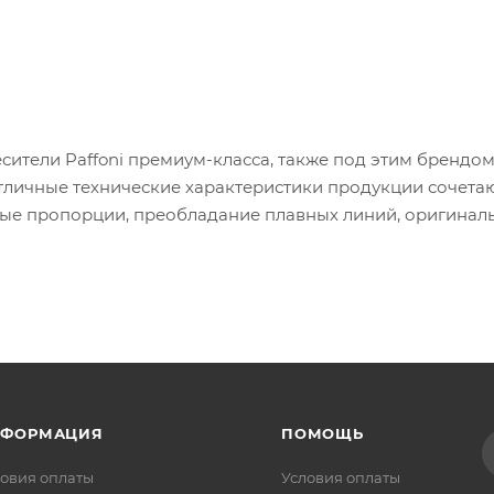
сители Paffoni премиум-класса, также под этим брендо
тличные технические характеристики продукции сочетаю
ные пропорции, преобладание плавных линий, оригинал
НФОРМАЦИЯ
ПОМОЩЬ
овия оплаты
Условия оплаты