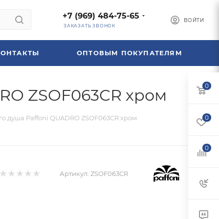
+7 (969) 484-75-65
ВОЙТИ
ЗАКАЗАТЬ ЗВОНОК
КОНТАКТЫ
ОПТОВЫМ ПОКУПАТЕЛЯМ
0
DRO ZSOF063CR хром
го душа Paffoni QUADRO ZSOF063CR хром
0
0
Артикул:
ZSOF063CR