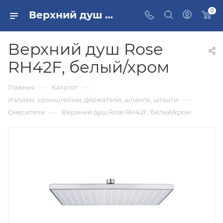
0
Верхний душ Rose RH42F, белый/хром купить в Москве
Верхний душ Rose
RH42F, белый/хром
—
—
Главная
Каталог
—
Изливы, кронштейны, держатели, шланги, штанги
—
Смесители
Верхний душ Rose RH42F, белый/хром