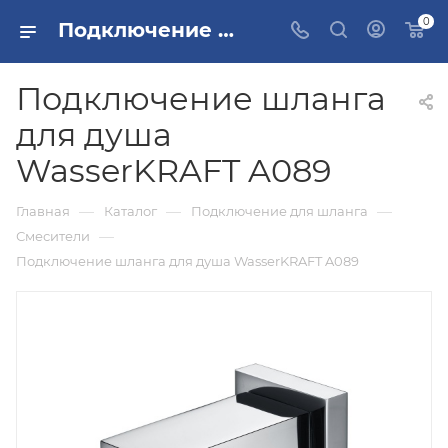
0
Подключение шланга для душа WasserKRAFT A089 купить в Москве
Подключение шланга
для душа
WasserKRAFT A089
—
—
—
Главная
Каталог
Подключение для шланга
—
Смесители
Подключение шланга для душа WasserKRAFT A089