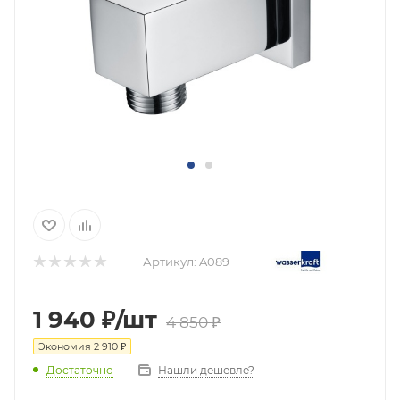
Артикул:
A089
1 940
₽
/шт
4 850
₽
Экономия
2 910
₽
Нашли дешевле?
Достаточно