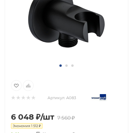
Артикул:
A083
6 048
₽
/шт
7 560
₽
Экономия
1 512
₽