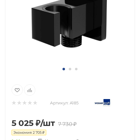
Артикул:
A185
5 025
₽
/шт
7 730
₽
Экономия
2 705
₽