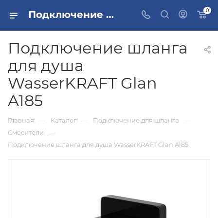
0
Подключение шланга для душа WasserKRAFT Glan A185 купить в Москве
Подключение шланга
для душа
WasserKRAFT Glan
A185
—
—
—
Главная
Каталог
Подключение для шланга
—
Смесители
Подключение шланга для душа WasserKRAFT Glan A185