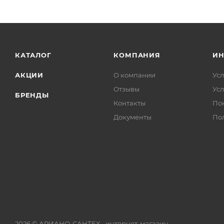
КАТАЛОГ
КОМПАНИЯ
И
АКЦИИ
О компании
Усл
Отзывы
Усл
БРЕНДЫ
Контакты
По
Документы
По
2026 © АРИАНО-САНТЕХ - интернет-магазин