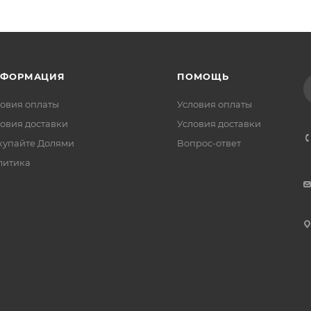
НФОРМАЦИЯ
ПОМОЩЬ
овия оплаты
Условия оплаты
овия доставки
Условия доставки
купайте Долями
Вопрос-ответ
литика