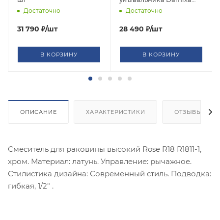
cенсорный, высокий,
Достаточно
Достаточно
хром
31 790
₽
/шт
28 490
₽
/шт
В КОРЗИНУ
В КОРЗИНУ
ОПИСАНИЕ
ХАРАКТЕРИСТИКИ
ОТЗЫВЫ
Смеситель для раковины высокий Rose R18 R1811-1,
хром. Материал: латунь. Управление: рычажное.
Стилистика дизайна: Современный стиль. Подводка:
гибкая, 1/2" .