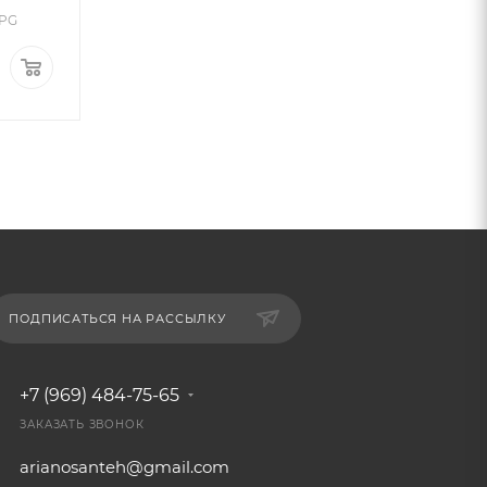
1PG
Арт.: K-711BG
Арт.: 
Много
Много
7 888
₽
/шт
15 904
₽
/шт
ПОДПИСАТЬСЯ НА РАССЫЛКУ
+7 (969) 484-75-65
ЗАКАЗАТЬ ЗВОНОК
arianosanteh@gmail.com