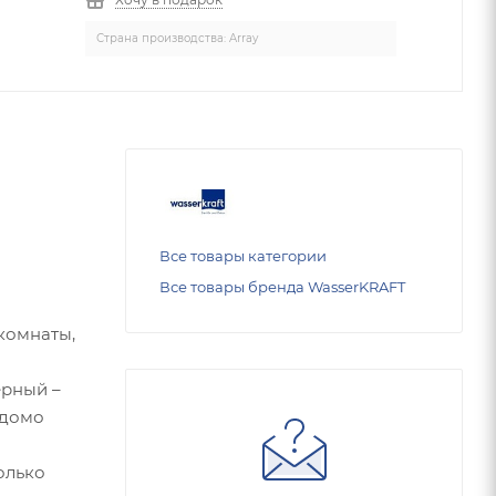
Страна производства: Array
Все товары категории
Все товары бренда WasserKRAFT
комнаты,
ерный –
едомо
олько