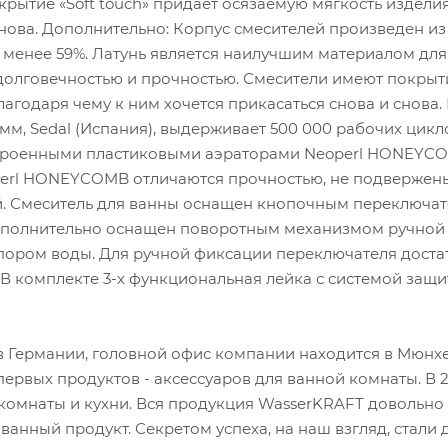
ытие «Soft touch» придает осязаемую мягкость издели
снова. Дополнительно: Корпус смесителей произведен из
 менее 59%. Латунь является наилучшим материалом для
долговечностью и прочностью. Смесители имеют покрыти
агодаря чему к ним хочется прикасаться снова и снова.
мм, Sedal (Испания), выдерживает 500 000 рабочих цикл
встроенными пластиковыми аэраторами Neoperl HONEYC
perl HONEYCOMB отличаются прочностью, не подвержен
. Смеситель для ванны оснащен кнопочным переключат
 дополнительно оснащен поворотным механизмом ручной
апором воды. Для ручной фиксации переключателя доста
. В комплекте 3-х функциональная лейка с системой защи
в Германии, головной офис компании находится в Мюнхе
ервых продуктов - аксессуаров для ванной комнаты. В 
комнаты и кухни. Вся продукция WasserKRAFT довольно
анный продукт. Секретом успеха, на наш взгляд, стали 