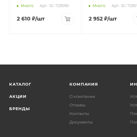
Арт.: SC-729090
Арт.: SC-7290
Много
Много
2 610
₽
/шт
2 952
₽
/шт
КАТАЛОГ
КОМПАНИЯ
И
АКЦИИ
О компании
Усл
Отзывы
Усл
БРЕНДЫ
Контакты
По
Документы
По