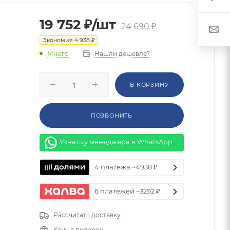
19 752
₽
/шт
24 690
₽
Экономия
4 938
₽
Нашли дешевле?
Много
В КОРЗИНУ
ПОЗВОНИТЬ
Узнать у менеджера в WhatsApp
4 платежа ~4938 ₽
6 платежей ~3292 ₽
Рассчитать доставку
Хочу в подарок