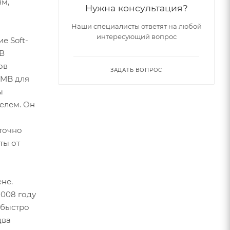
ям,
Нужна консультация?
Наши специалисты ответят на любой
интересующий вопрос
е Soft-
 В
ов
ЗАДАТЬ ВОПРОС
OMB для
ы
елем. Он
точно
ты от
не.
2008 году
 быстро
два