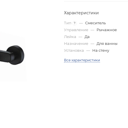
Характеристики
Тип
—
Смеситель
?
Управление
—
Рычажное
Лейка
—
Да
Назначение
—
Для ванны
Установка
—
На стену
Все характеристики