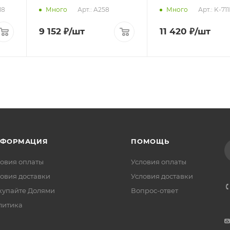
18
Арт.: A258
Арт.: K-71
Много
Много
9 152
₽
/шт
11 420
₽
/шт
НФОРМАЦИЯ
ПОМОЩЬ
овия оплаты
Условия оплаты
овия доставки
Условия доставки
купайте Долями
Вопрос-ответ
литика